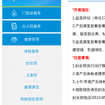
*开展项目:
门急诊服务
1.盆底评估（单次17
2.产后康复套餐
出入院服务
痛、腹直肌分离、
健康管理
3.盆底康复套餐
腰背痛、乳腺增生
体检服务
*注意事项:
妇女部
1.妇女部实行治疗预
2.请产后体检者携
儿童部
3.上午:常规产后
健康课堂
4.领取报告请至妇
妇女部电话:0513-85
体检报告查询